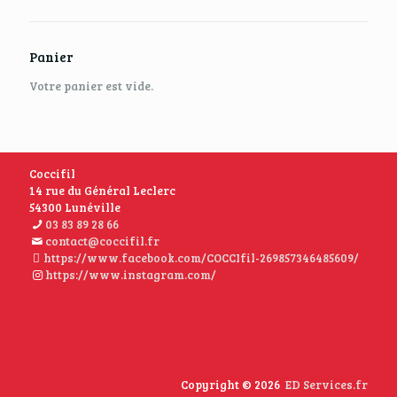
Panier
Votre panier est vide.
Coccifil
14 rue du Général Leclerc
54300 Lunéville
03 83 89 28 66
contact@coccifil.fr
https://www.facebook.com/COCCIfil-269857346485609/
https://www.instagram.com/
Copyright © 2026
ED Services.fr