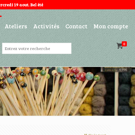
credi 19 aout. Bel été
Ateliers
Activités
Contact
Mon compte
0