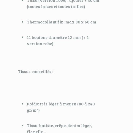
Tissu (version robe) : ajouter + 40 cm
(toutes laizes et toutes tailles)
Thermocollant fin: max 80 x 60 cm
11 boutons diamètre 12 mm (+ 4
version robe)
Tissus conseillés :
Poids: très léger à moyen (80 à 240
gr/m²)
Tissu: batiste, crêpe, denim léger,
flanelle…