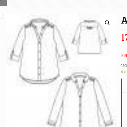
A
1
Rup
UG
de 