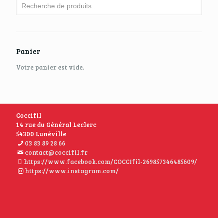
Panier
Votre panier est vide.
Coccifil
14 rue du Général Leclerc
54300 Lunéville
03 83 89 28 66
contact@coccifil.fr
https://www.facebook.com/COCCIfil-269857346485609/
https://www.instagram.com/