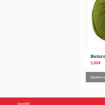
Natur
5,00
€
Ajouter 
Coccifil