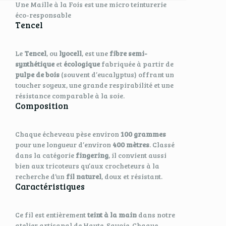
Une Maille à la Fois est une micro teinturerie
éco-responsable
Tencel
Le
Tencel
, ou
lyocell
, est une
fibre semi-
synthétique
et
écologique
fabriquée à partir de
pulpe de bois
(souvent d’eucalyptus) offrant un
toucher soyeux, une grande respirabilité et une
résistance comparable à la soie.
Composition
Chaque écheveau pèse environ
100 grammes
pour une longueur d’environ
400 mètres
. Classé
dans la catégorie
fingering
, il convient aussi
bien aux tricoteurs qu’aux crocheteurs à la
recherche d’un
fil naturel
, doux et résistant.
Caractéristiques
Ce fil est entièrement
teint à la main
dans notre
atelier artisanal de Haute-Savoie. Chaque