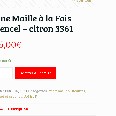
Voir tout
ne Maille à la Fois
encel – citron 3361
5,00
€
n stock
Ajouter au panier
S :
TENCEL_3361
Catégories :
mérinos
,
nouveautés
,
cot et crochet
,
UMALF
Description