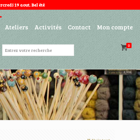
credi 19 aout. Bel été
Ateliers
Activités
Contact
Mon compte
0