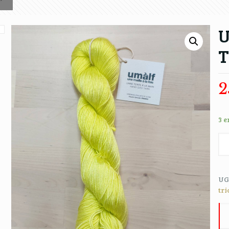
U
T
2
3 e
UG
tri