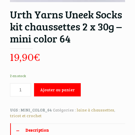
Urth Yarns Uneek Socks
kit chaussettes 2 x 30g –
mini color 64
19,90
€
2 en stock
Ajouter au panier
UGS :
MINI_COLOR_64
Catégories :
laine à chaussettes
,
tricot et crochet
Description