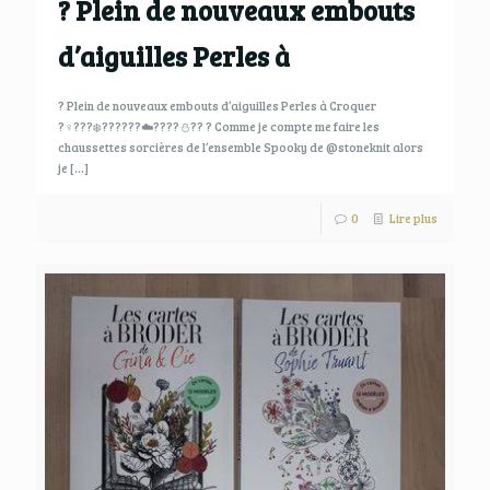
? Plein de nouveaux embouts
d’aiguilles Perles à
? Plein de nouveaux embouts d’aiguilles Perles à Croquer
?‍♀️?️??‍❄️??????☁️????⛄?? ? Comme je compte me faire les
chaussettes sorcières de l’ensemble Spooky de @stoneknit alors
je
[…]
0
Lire plus