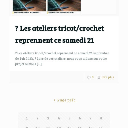
? Les ateliers tricot/crochet
reprennent ce samedi 21
? Les ateliers tricot/crochet reprennent ce samedi 21 septembre
de 14h à 16h. ? Lors de ces ateliers, nous vous aidons sur votre
projet ou vous
[…]
0
Lire plus
Page préc.
1
2
3
4
5
6
7
8
9
10
11
12
13
14
15
16