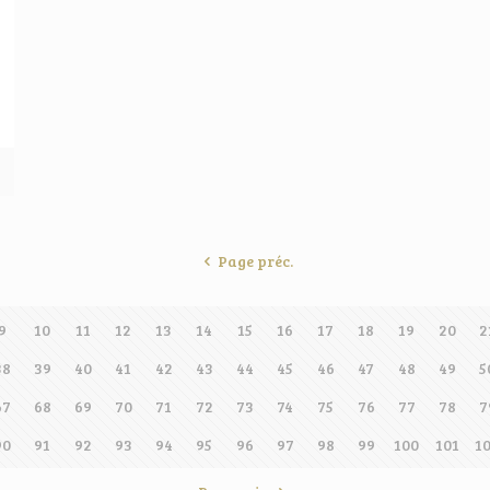
Page préc.
9
10
11
12
13
14
15
16
17
18
19
20
2
38
39
40
41
42
43
44
45
46
47
48
49
5
67
68
69
70
71
72
73
74
75
76
77
78
7
90
91
92
93
94
95
96
97
98
99
100
101
1