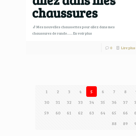
chaussures
🧦 Mes nouvelles chaussettes pour allez dans mes
chaussures de rando…… En voir plus
0
Lire plus
1
2
3
4
5
6
7
8
30
31
32
33
34
35
36
37
59
60
61
62
63
64
65
66
88
89