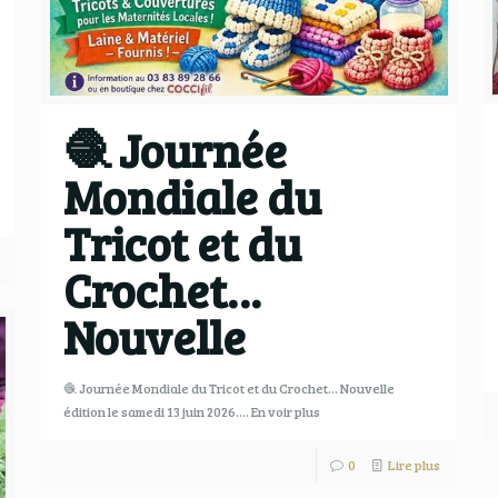
🧶 Journée
Mondiale du
Tricot et du
Crochet…
Nouvelle
🧶 Journée Mondiale du Tricot et du Crochet… Nouvelle
édition le samedi 13 juin 2026.… En voir plus
0
Lire plus