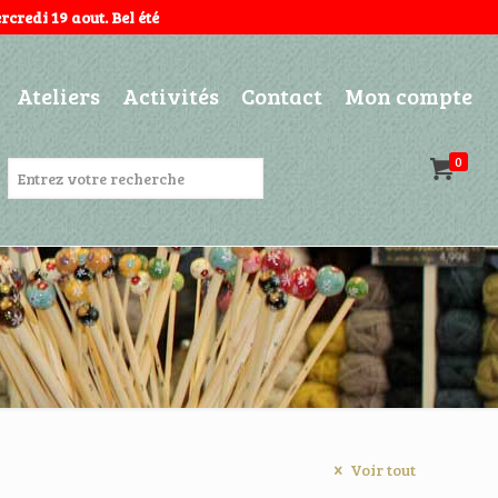
credi 19 aout. Bel été
Ateliers
Activités
Contact
Mon compte
0
Voir tout