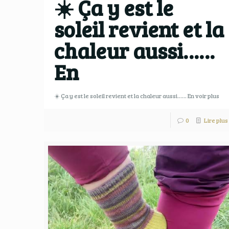
☀️ Ça y est le
soleil revient et la
chaleur aussi……
En
☀️ Ça y est le soleil revient et la chaleur aussi…… En voir plus
0
Lire plus