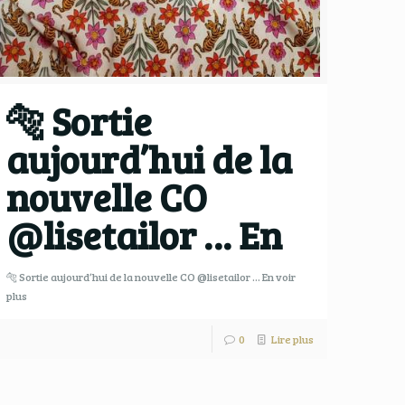
🐅 Sortie
aujourd’hui de la
nouvelle CO
@lisetailor … En
🐅 Sortie aujourd’hui de la nouvelle CO @lisetailor … En voir
plus
0
Lire plus