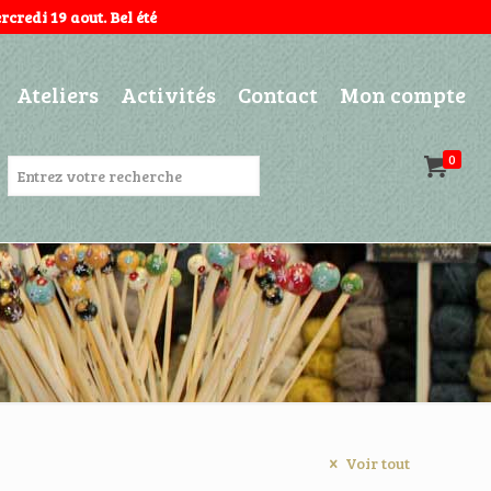
credi 19 aout. Bel été
Ateliers
Activités
Contact
Mon compte
0
Voir tout