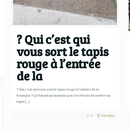
? Qui c’est qui
vous sort le tapis
rouge à l’entrée
de la
? Qui c’est qui vous sort le tapis rouge à l’entrée de la
boutique ? Ça faisait un moment que j’en rêvais de mettre un
tapis
[…]
0
Lire plus