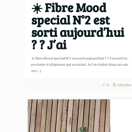
☀️ Fibre Mood
special N°2 est
sorti aujourd’hui
?️ ? J’ai
☀️ Fibre Mood special N°2 est sorti aujourd’hui ?️ ? J’ai testé la
pochette à téléphone qui va nickel. Je l’ai réalisé dans un cuir
en
[…]
0
Lire plus