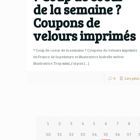
de la semaine ?
Coupons de
velours imprimés
? Coup de coeur de la semaine ? Coupons de velours imprimés
en France de la peinture et illustratrice Isabelle weber
illustratrice Trop mimi, j’ai pas
[…]
0
Lire plus
1
2
3
4
5
6
7
8
30
31
32
33
34
35
36
37