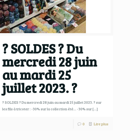
?️ SOLDES ?️ Du
mercredi 28 juin
au mardi 25
juillet 2023. ?
?️ SOLDES ?️ Du mercredi 28 juin au mardi 25 juillet 2023. ? sur
les fils à tricoter : -30% sur la collection été… -30% sur
[…]
0
Lire plus