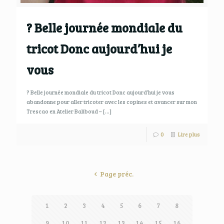
? Belle journée mondiale du
tricot Donc aujourd’hui je
vous
? Belle journée mondiale du tricot Donc aujourd’hui je vous
abandonne pour aller tricoter avec les copines et avancer sur mon
Trescao en Atelier Baliboud –
[…]
0
Lire plus
Page préc.
1
2
3
4
5
6
7
8
9
10
11
12
13
14
15
16